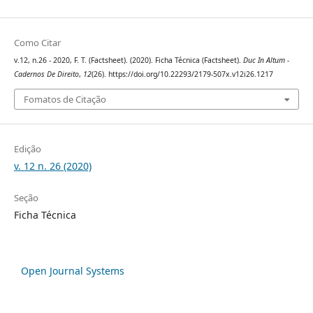
Como Citar
v.12, n.26 - 2020, F. T. (Factsheet). (2020). Ficha Técnica (Factsheet).
Duc In Altum -
Cadernos De Direito
,
12
(26). https://doi.org/10.22293/2179-507x.v12i26.1217
Fomatos de Citação
Edição
v. 12 n. 26 (2020)
Seção
Ficha Técnica
Open Journal Systems