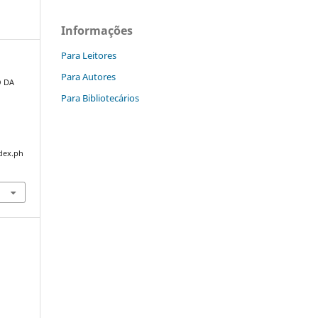
Informações
Para Leitores
Para Autores
O DA
Para Bibliotecários
O
ndex.ph