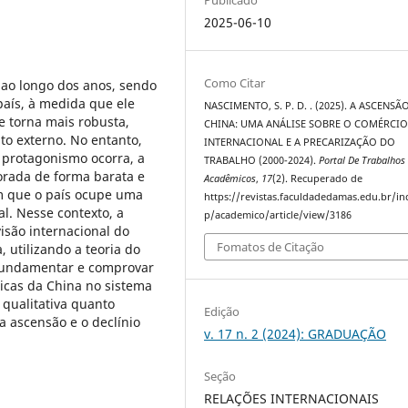
2025-06-10
Como Citar
ao longo dos anos, sendo
país, à medida que ele
NASCIMENTO, S. P. D. . (2025). A ASCENSÃ
e torna mais robusta,
CHINA: UMA ANÁLISE SOBRE O COMÉRCI
to externo. No entanto,
INTERNACIONAL E A PRECARIZAÇÃO DO
 protagonismo ocorra, a
TRABALHO (2000-2024).
Portal De Trabalhos
orada de forma barata e
Acadêmicos
,
17
(2). Recuperado de
om que o país ocupe uma
https://revistas.faculdadedamas.edu.br/i
l. Nesse contexto, a
p/academico/article/view/3186
isão internacional do
Fomatos de Citação
 utilizando a teoria do
fundamentar e comprovar
icas da China no sistema
 qualitativa quanto
Edição
a ascensão e o declínio
v. 17 n. 2 (2024): GRADUAÇÃO
Seção
RELAÇÕES INTERNACIONAIS