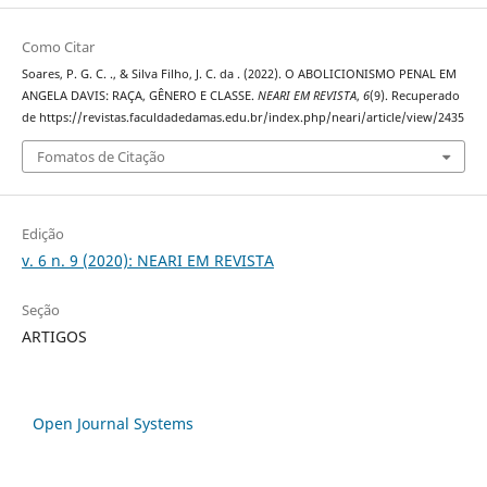
Como Citar
Soares, P. G. C. ., & Silva Filho, J. C. da . (2022). O ABOLICIONISMO PENAL EM
ANGELA DAVIS: RAÇA, GÊNERO E CLASSE.
NEARI EM REVISTA
,
6
(9). Recuperado
de https://revistas.faculdadedamas.edu.br/index.php/neari/article/view/2435
Fomatos de Citação
Edição
v. 6 n. 9 (2020): NEARI EM REVISTA
Seção
ARTIGOS
Open Journal Systems