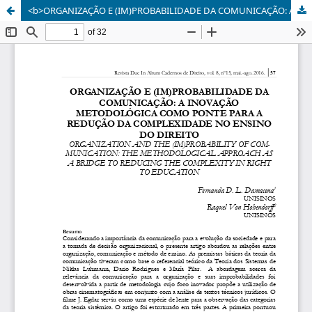
<b>ORGANIZAÇÃO E (IM)PROBABILIDADE DA COMUNICAÇÃO: A INOVAÇÃO METODOLÓGICA COMO PONTE PARA A REDUÇÃO DA COMPLEXIDADE NO ENSINO DO DIREITO</b><br/>ORGANIZATION AND THE (IM)PROBABILITY OF COMMUNICATION: THE METHODOLOGICAL APPROACH AS A BRIDGE TO REDUCING THE COMPLEXITY IN RIGHT TO EDUCATION