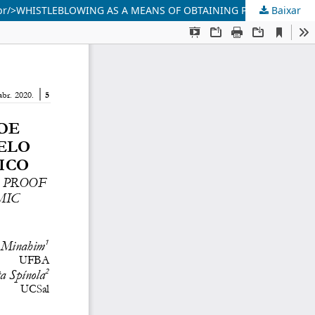
Baixar
<b>O WHISTLEBLOWING COMO MEIO DE OBTENÇÃO DE PROVA UTILIZADO PELO RÉU NO PROCESSO PENAL ECONÔMICO</b><br/>WHISTLEBLOWING AS A MEANS OF OBTAINING PROOF USED BY THE DEFENDANT IN THE ECONOMIC CRIMINAL PROCESS