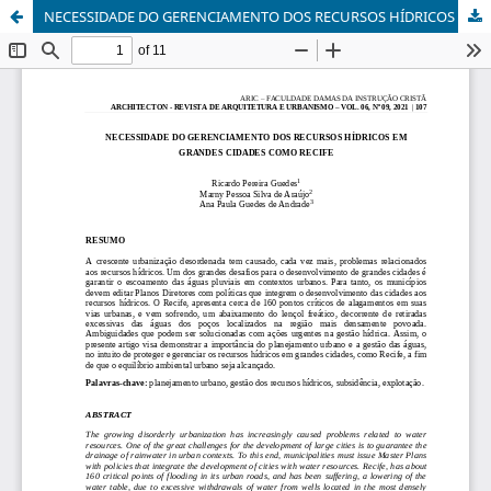
NECESSIDADE DO GERENCIAMENTO DOS RECURSOS HÍDRICOS EM GRANDES CIDADES COMO RECIFE